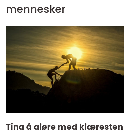
mennesker
Ting å gjøre med kjæresten