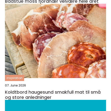
Badstue moss fjordnær velvære hele året
inspiration
07. June 2026
Koldtbord haugesund smakfull mat til små
og store anledninger