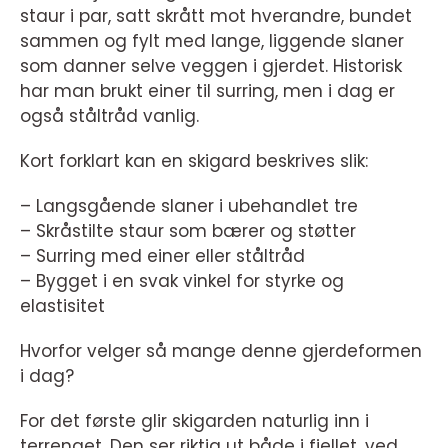
staur i par, satt skrått mot hverandre, bundet
sammen og fylt med lange, liggende slaner
som danner selve veggen i gjerdet. Historisk
har man brukt einer til surring, men i dag er
også ståltråd vanlig.
Kort forklart kan en skigard beskrives slik:
– Langsgående slaner i ubehandlet tre
– Skråstilte staur som bærer og støtter
– Surring med einer eller ståltråd
– Bygget i en svak vinkel for styrke og
elastisitet
Hvorfor velger så mange denne gjerdeformen
i dag?
For det første glir skigarden naturlig inn i
terrenget. Den ser riktig ut både i fjellet, ved