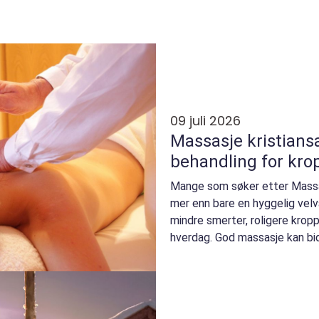
09 juli 2026
Massasje kristiansand profes
behandling for kro
Mange som søker etter Massas
mer enn bare en hyggelig vel
mindre smerter, roligere kropp
hverdag. God massasje kan bidr
på behandli...