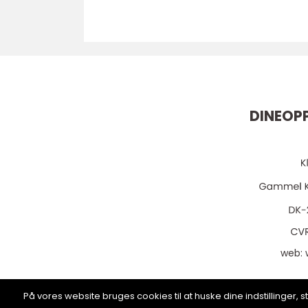
DINEOPP
web:
På vores website bruges cookies til at huske dine indstillinger