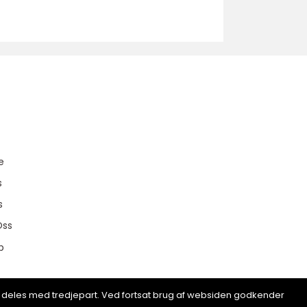
u
e
s
s
Oss
p
ion deles med tredjepart. Ved fortsat brug af websiden godkender