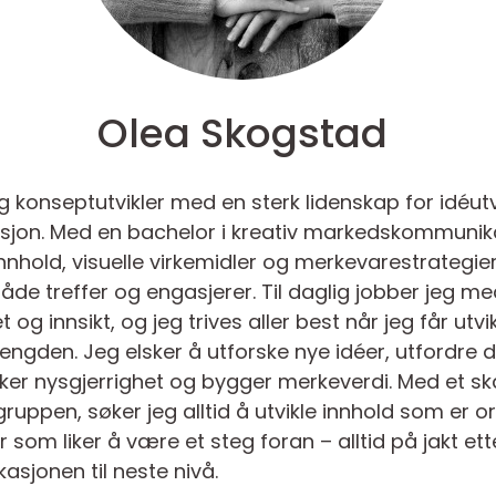
Olea Skogstad
g konseptutvikler med en sterk lidenskap for idéutv
on. Med en bachelor i kreativ markedskommunika
nhold, visuelle virkemidler og merkevarestrategie
 treffer og engasjerer. Til daglig jobber jeg med
et og innsikt, og jeg trives aller best når jeg får u
 mengden. Jeg elsker å utforske nye idéer, utfordre 
ker nysgjerrighet og bygger merkeverdi. Med et ska
ruppen, søker jeg alltid å utvikle innhold som er ori
 som liker å være et steg foran – alltid på jakt ette
sjonen til neste nivå.