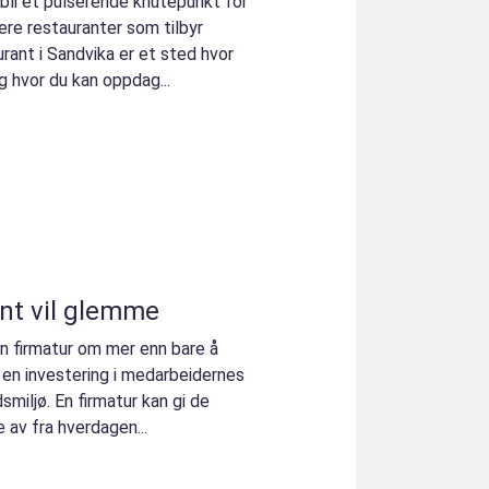
å bli et pulserende knutepunkt for
re restauranter som tilbyr
rant i Sandvika er et sted hvor
g hvor du kan oppdag...
ent vil glemme
n firmatur om mer enn bare å
er en investering i medarbeidernes
smiljø. En firmatur kan gi de
e av fra hverdagen...