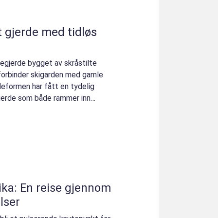
tregjerde bygget av skråstilte
 forbinder skigarden med gamle
deformen har fått en tydelig
gjerde som både rammer inn
ika: En reise gjennom
lser