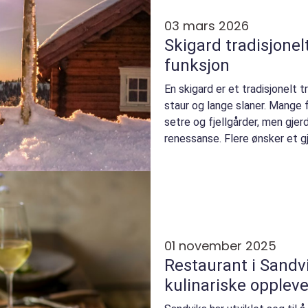
03 mars 2026
Skigard tradisjonelt gjerde med tidløs
funksjon
En skigard er et tradisjonelt 
staur og lange slaner. Mange
setre og fjellgårder, men gjer
renessanse. Flere ønsker et 
eiendommen, tar ...
01 november 2025
Restaurant i Sandv
kulinariske oppleve