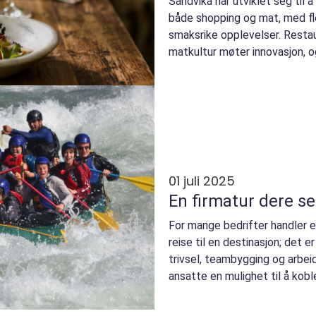
Sandvika har utviklet seg til 
både shopping og mat, med fle
smaksrike opplevelser. Restau
matkultur møter innovasjon, o
01 juli 2025
En firmatur dere s
For mange bedrifter handler e
reise til en destinasjon; det 
trivsel, teambygging og arbeid
ansatte en mulighet til å kobl