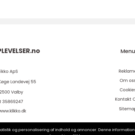
LEVELSER.
no
Men
Reklam
Om os
Cookie
Kontakt 
Sitema
www.klikko.dk
, statistik og personalisering af indhold og annoncer. Denne informat