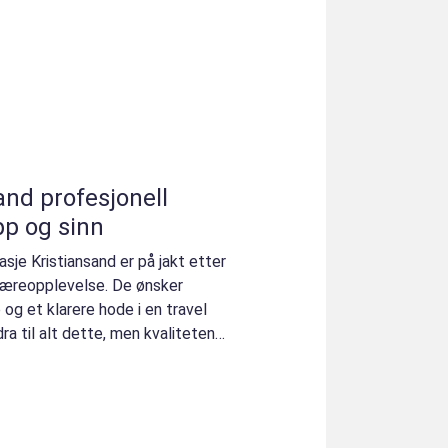
jonell
pp og sinn
je Kristiansand er på jakt etter
væreopplevelse. De ønsker
 og et klarere hode i en travel
a til alt dette, men kvaliteten