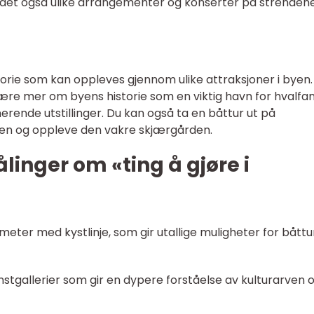
t også ulike arrangementer og konserter på strendene
torie som kan oppleves gjennom ulike attraksjoner i byen.
re mer om byens historie som en viktig havn for hvalfan
rende utstillinger. Du kan også ta en båttur ut på
injen og oppleve den vakre skjærgården.
linger om «ting å gjøre i
meter med kystlinje, som gir utallige muligheter for båttu
stgallerier som gir en dypere forståelse av kulturarven 