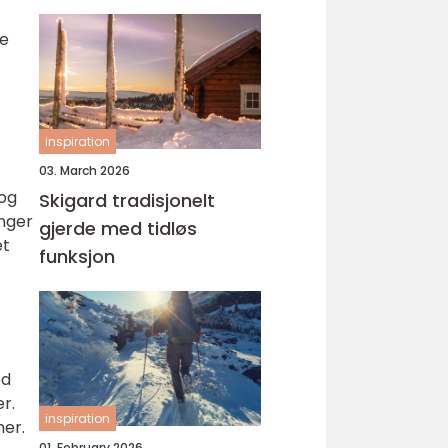
yrke
ke
inspiration
03. March 2026
 og
Skigard tradisjonelt
inger
gjerde med tidløs
et
funksjon
ed
r.
inspiration
ner.
01. February 2026