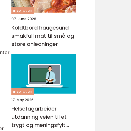
inspiration
07. June 2026
Koldtbord haugesund
smakfull mat til små og
store anledninger
enter
inspiration
17. May 2026
Helsefagarbeider
utdanning veien til et
trygt og meningsfylt
er