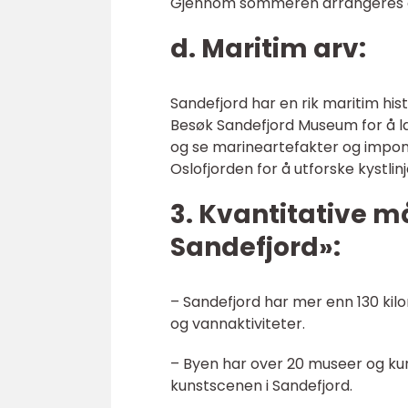
Gjennom sommeren arrangeres de
d. Maritim arv:
Sandefjord har en rik maritim his
Besøk Sandefjord Museum for å læ
og se marineartefakter og impone
Oslofjorden for å utforske kystl
3. Kvantitative må
Sandefjord»:
– Sandefjord har mer enn 130 kilo
og vannaktiviteter.
– Byen har over 20 museer og kun
kunstscenen i Sandefjord.