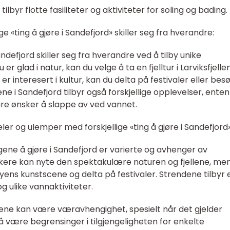
lbyr flotte fasiliteter og aktiviteter for soling og bading.
e «ting å gjøre i Sandefjord» skiller seg fra hverandre:
andefjord skiller seg fra hverandre ved å tilby unike
er glad i natur, kan du velge å ta en fjelltur i Larviksfjelle
 er interesert i kultur, kan du delta på festivaler eller bes
e i Sandefjord tilbyr også forskjellige opplevelser, enten
bare ønsker å slappe av ved vannet.
ler og ulemper med forskjellige «ting å gjøre i Sandefjord»
gene å gjøre i Sandefjord er varierte og avhenger av
lskere kan nyte den spektakulære naturen og fjellene, me
yens kunstscene og delta på festivaler. Strendene tilbyr 
og ulike vannaktiviteter.
ne kan være væravhengighet, spesielt når det gjelder
å være begrensinger i tilgjengeligheten for enkelte