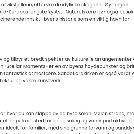
 i Larviksfjellene, utforske de idylliske skogene i Øytangen
Nord-Europas lengste kyststi. Naturelskere bør også besø
inerende innsikt i byens historie som en viktig havn for
iv og tilbyr et bredt spekter av kulturelle arrangementer
len «Stellar Moments» er en av byens høydepunkter og br
n fantastisk atmosfære. Sandefjordkirken er også verdt 
tektur og vakre kunstverk.
der hvor du kan slappe av og nyte solen. Mølen strand, m
 er et populært sted for både soling og vannsportaktivitete
 ideelt for familier, med sine grunne farvann og sanddy