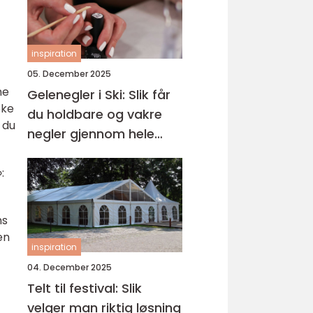
inspiration
05. December 2025
ne
Gelenegler i Ski: Slik får
øke
du holdbare og vakre
 du
negler gjennom hele
året
:
ns
en
inspiration
04. December 2025
Telt til festival: Slik
velger man riktig løsning