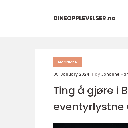
DINEOPPLEVELSER.
no
redaktionel
05. January 2024
by
Johanne Ha
Ting å gjøre i B
eventyrlystn