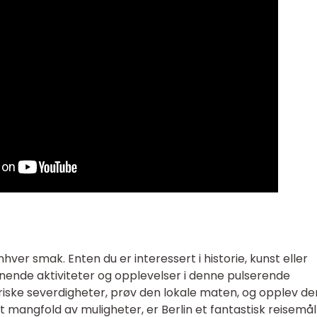
hver smak. Enten du er interessert i historie, kunst eller
nnende aktiviteter og opplevelser i denne pulserende
oriske severdigheter, prøv den lokale maten, og opplev de
 mangfold av muligheter, er Berlin et fantastisk reisemål