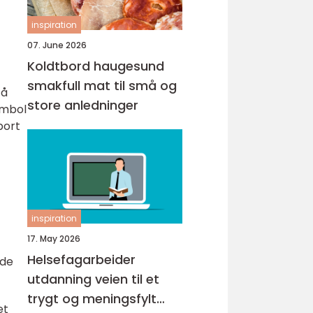
inspiration
07. June 2026
Koldtbord haugesund
smakfull mat til små og
 å
store anledninger
ymbol
port
inspiration
17. May 2026
Helsefagarbeider
nde
utdanning veien til et
trygt og meningsfylt
et