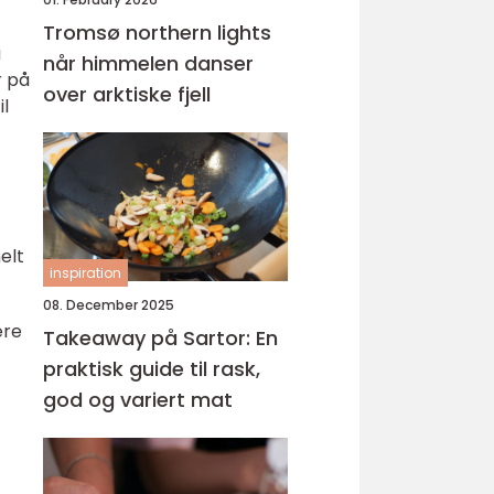
Tromsø northern lights
a
når himmelen danser
r på
over arktiske fjell
il
elt
inspiration
08. December 2025
ære
Takeaway på Sartor: En
praktisk guide til rask,
god og variert mat