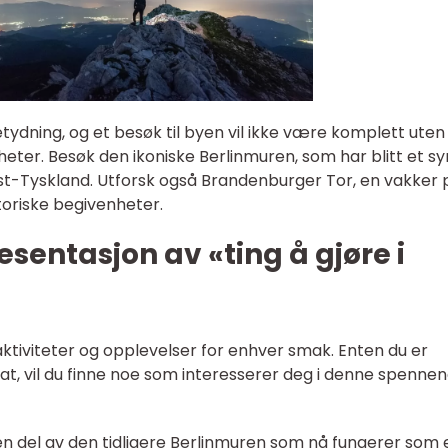
 betydning, og et besøk til byen vil ikke være komplett uten
heter. Besøk den ikoniske Berlinmuren, som har blitt et s
st-Tyskland. Utforsk også Brandenburger Tor, en vakker 
toriske begivenheter.
sentasjon av «ting å gjøre i
e aktiviteter og opplevelser for enhver smak. Enten du er
 mat, vil du finne noe som interesserer deg i denne spenne
 en del av den tidligere Berlinmuren som nå fungerer som 