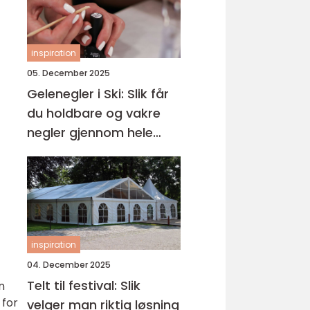
inspiration
05. December 2025
Gelenegler i Ski: Slik får
du holdbare og vakre
negler gjennom hele
året
inspiration
04. December 2025
Telt til festival: Slik
n
 for
velger man riktig løsning