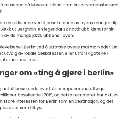
også museene på Museum Island, som huser verdensberøm
r.
rende musikkscene ved å besøke noen av byens mangfoldig
jekk ut Berghain, en legendarisk nattklubb kjent for sin
 en av de mange jazzklubbene i byen.
levelsene i Berlin ved å utforske byens matmarkeder. B
 utvalg av lokale delikatesser, eller utforsk gatene i
internasjonal mat.
ger om «ting å gjøre i berlin»
og antall besøkende hvert år er imponerende. Ifølge
 millioner besøkende i 2019, og dette nummeret har økt je
en store interessen for Berlin som en destinasjon, og det
plevelser som tilbys.