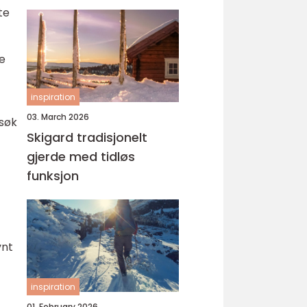
yrke
te
e
inspiration
03. March 2026
esøk
Skigard tradisjonelt
gjerde med tidløs
funksjon
vnt
inspiration
01. February 2026