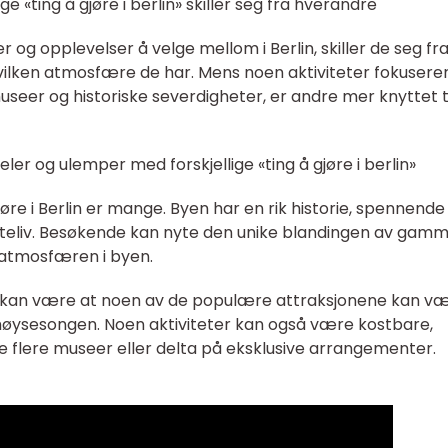
e «ting å gjøre i berlin» skiller seg fra hverandre
r og opplevelser å velge mellom i Berlin, skiller de seg fr
vilken atmosfære de har. Mens noen aktiviteter fokusere
museer og historiske severdigheter, er andre mer knyttet t
ler og ulemper med forskjellige «ting å gjøre i berlin»
øre i Berlin er mange. Byen har en rik historie, spennende
teliv. Besøkende kan nyte den unike blandingen av gamm
 atmosfæren i byen.
in kan være at noen av de populære attraksjonene kan v
i høysesongen. Noen aktiviteter kan også være kostbare,
e flere museer eller delta på eksklusive arrangementer.