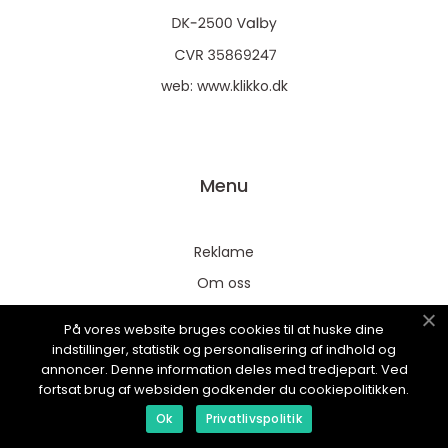
web:
www.klikko.dk
Menu
Reklame
Om oss
Cookies
På vores website bruges cookies til at huske dine
Kontakt Oss
indstillinger, statistik og personalisering af indhold og
annoncer. Denne information deles med tredjepart. Ved
Sitemap
fortsat brug af websiden godkender du cookiepolitikken.
Ok
Privatlivspolitik