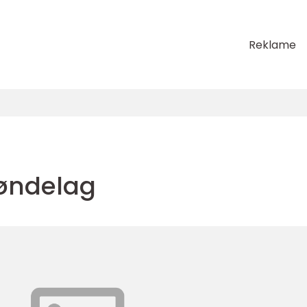
Reklame
røndelag