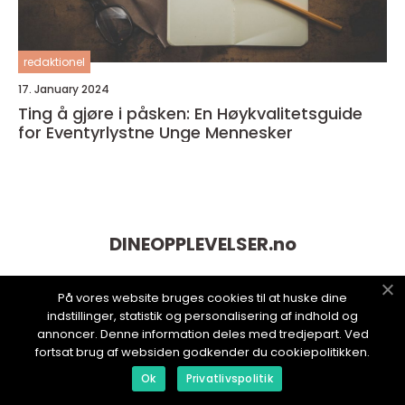
redaktionel
17. January 2024
Ting å gjøre i påsken: En Høykvalitetsguide
for Eventyrlystne Unge Mennesker
DINEOPPLEVELSER.
no
På vores website bruges cookies til at huske dine
indstillinger, statistik og personalisering af indhold og
annoncer. Denne information deles med tredjepart. Ved
fortsat brug af websiden godkender du cookiepolitikken.
Ok
Privatlivspolitik