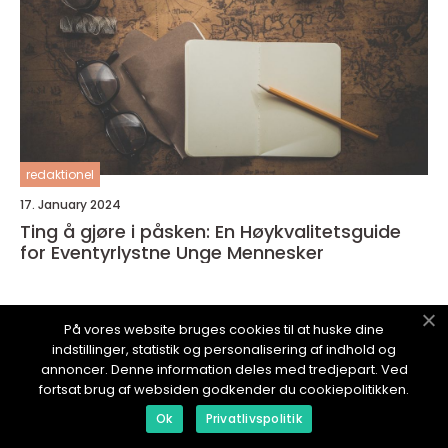
redaktionel
17. January 2024
Ting å gjøre i påsken: En Høykvalitetsguide
for Eventyrlystne Unge Mennesker
På vores website bruges cookies til at huske dine
indstillinger, statistik og personalisering af indhold og
annoncer. Denne information deles med tredjepart. Ved
DINEOPPLEVELSER.
no
fortsat brug af websiden godkender du cookiepolitikken.
Ok
Privatlivspolitik