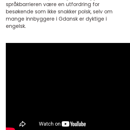
språkbarrieren være en utfordring for
besøkende som ikke snakker polsk, selv om
mange innbyggere i Gdansk er dyktige i
engelsk.