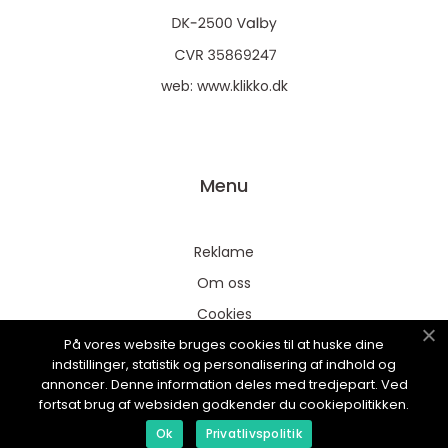
web:
www.klikko.dk
Menu
Reklame
Om oss
Cookies
På vores website bruges cookies til at huske dine
Kontakt Oss
indstillinger, statistik og personalisering af indhold og
Sitemap
annoncer. Denne information deles med tredjepart. Ved
fortsat brug af websiden godkender du cookiepolitikken.
Ok
Privatlivspolitik