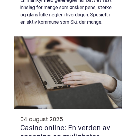
En manikyr med gelenegler har blitt et fast
innslag for mange som ønsker pene, sterke
og glansfulle negler i hverdagen. Spesielt i
en aktiv kommune som Ski, der mange
kombinerer jobb, familieliv og
fritidsaktiviteter, er behovet for en varig o...
04 august 2025
Casino online: En verden av