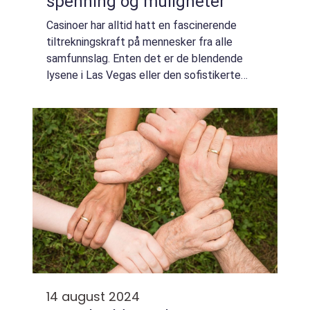
spenning og muligheter
Casinoer har alltid hatt en fascinerende
tiltrekningskraft på mennesker fra alle
samfunnslag. Enten det er de blendende
lysene i Las Vegas eller den sofistikerte
atmosfæren i Monte Carlo, har casinoer en
egen evne til å kombinere sp...
14 august 2024