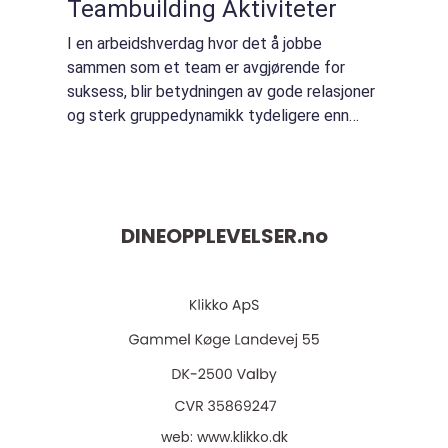
Teambuilding Aktiviteter
I en arbeidshverdag hvor det å jobbe
sammen som et team er avgjørende for
suksess, blir betydningen av gode relasjoner
og sterk gruppedynamikk tydeligere enn
noen gang. Teambygging, eller teambuilding,
er prosessen med å forbedre s...
DINEOPPLEVELSER.
no
web:
www.klikko.dk