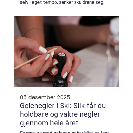
selv i eget tempo, senker skuldrene seg
raskere og verten får mer tid til å faktisk
være til stede. I Haugesund og omegn h...
05 desember 2025
Gelenegler i Ski: Slik får du
holdbare og vakre negler
gjennom hele året